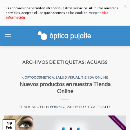
×
Las cookies nos permiten ofrecer nuestros servicios. Al utilizar nuestros
servicios, aceptas el uso que hacemos de las cookies.
Aceptar
Más
información
Skip
to
content
ARCHIVOS DE ETIQUETAS:
ACUAISS
-
,
OPTOCOSMETICA
,
SALUD VISUAL
,
TIENDA ONLINE
Nuevos productos en nuestra Tienda
Online
PUBLICADO EN
19 FEBRERO, 2014
POR
OPTICA PUJALTE
19
Feb